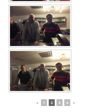
◄
1
2
3
4
►