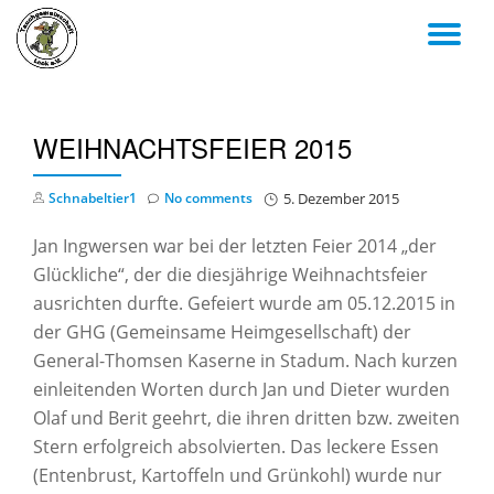
TO
Skip
to
NA
content
WEIHNACHTSFEIER 2015
Schnabeltier1
No comments
5. Dezember 2015
Jan Ingwersen war bei der letzten Feier 2014 „der
Glückliche“, der die diesjährige Weihnachtsfeier
ausrichten durfte. Gefeiert wurde am 05.12.2015 in
der GHG (Gemeinsame Heimgesellschaft) der
General-Thomsen Kaserne in Stadum. Nach kurzen
einleitenden Worten durch Jan und Dieter wurden
Olaf und Berit geehrt, die ihren dritten bzw. zweiten
Stern erfolgreich absolvierten. Das leckere Essen
(Entenbrust, Kartoffeln und Grünkohl) wurde nur