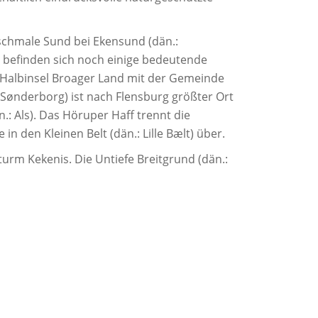
schmale Sund bei Ekensund (dän.:
r befinden sich noch einige bedeutende
e Halbinsel Broager Land mit der Gemeinde
 Sønderborg) ist nach Flensburg größter Ort
n.: Als). Das Höruper Haff trennt die
n den Kleinen Belt (dän.: Lille Bælt) über.
rm Kekenis. Die Untiefe Breitgrund (dän.: