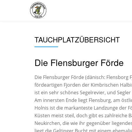
Skip
to
content
TAUCHPLATZÜBERSICHT
Die Flensburger Förde
Die Flensburger Förde (dänisch: Flensborg F
fördeartigen Fjorden der Kimbrischen Halbin
ist ein sehr schönes Segelrevier, und Segler
Am innersten Ende liegt Flensburg, am öst
Holnis ist die markanteste Landzunge der Fö
Küsten meist steil, doch gibt es zahlreiche 
Neukirchen, die wie ihr gegenüber liegende
liegt die Geltinger Bucht mit einem ehemali