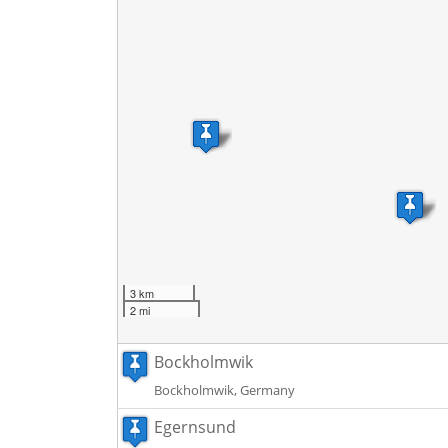
3 km
2 mi
Bockholmwik
Bockholmwik, Germany
Egernsund