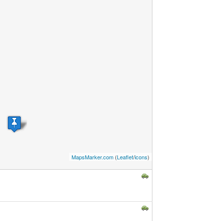
MapsMarker.com
(
Leaflet
/
icons
)