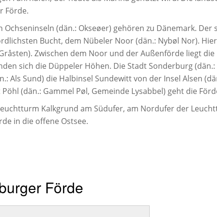
r Förde.
en Ochseninseln (dän.: Okseøer) gehören zu Dänemark. Der 
ördlichsten Bucht, dem Nübeler Noor (dän.: Nybøl Nor). Hie
: Gråsten). Zwischen dem Noor und der Außenförde liegt di
inden sich die Düppeler Höhen. Die Stadt Sonderburg (dän.:
.: Als Sund) die Halbinsel Sundewitt von der Insel Alsen (dä
 Pöhl (dän.: Gammel Pøl, Gemeinde Lysabbel) geht die Förde i
Leuchtturm Kalkgrund am Südufer, am Nordufer der Leuchttu
de in die offene Ostsee.
sburger Förde