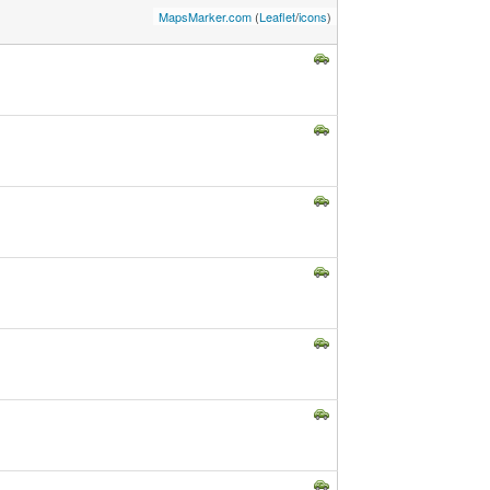
MapsMarker.com
(
Leaflet
/
icons
)