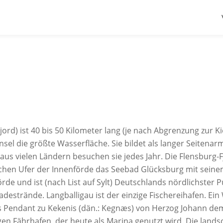
jord) ist 40 bis 50 Kilometer lang (je nach Abgrenzung zur K
sel die größte Wasserfläche. Sie bildet als langer Seitenar
 aus vielen Ländern besuchen sie jedes Jahr. Die Flensburg-F
lichen Ufer der Innenförde das Seebad Glücksburg mit sein
rde und ist (nach List auf Sylt) Deutschlands nördlichster
Badestrände. Langballigau ist der einzige Fischereihafen. Ein
s Pendant zu Kekenis (dän.: Kegnæs) von Herzog Johann dem
gen Fährhafen, der heute als Marina genutzt wird. Die lands