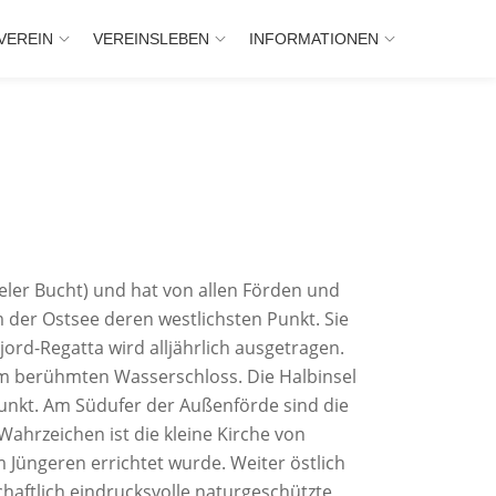
VEREIN
VEREINSLEBEN
INFORMATIONEN
ieler Bucht) und hat von allen Förden und
m der Ostsee deren westlichsten Punkt. Sie
jord-Regatta wird alljährlich ausgetragen.
em berühmten Wasserschloss. Die Halbinsel
 Punkt. Am Südufer der Außenförde sind die
 Wahrzeichen ist die kleine Kirche von
 Jüngeren errichtet wurde. Weiter östlich
chaftlich eindrucksvolle naturgeschützte