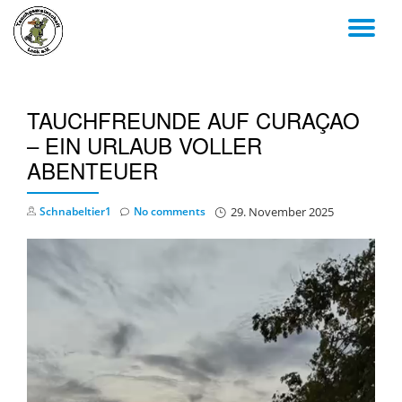
TO
Skip
to
NA
content
TAUCHFREUNDE AUF CURAÇAO
– EIN URLAUB VOLLER
ABENTEUER
Schnabeltier1
No comments
29. November 2025