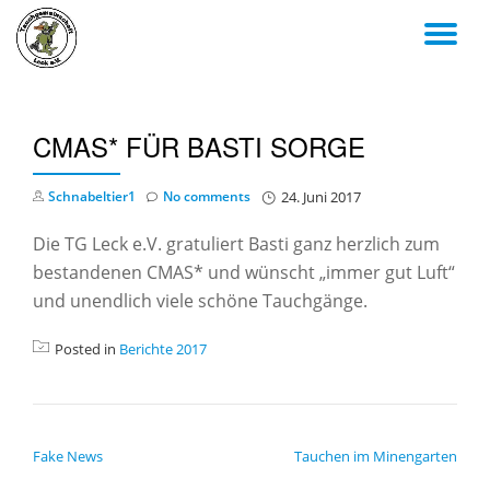
TO
Skip
to
NA
content
CMAS* FÜR BASTI SORGE
Schnabeltier1
No comments
24. Juni 2017
Die TG Leck e.V. gratuliert Basti ganz herzlich zum
bestandenen CMAS* und wünscht „immer gut Luft“
und unendlich viele schöne Tauchgänge.
Posted in
Berichte 2017
BEITRAGSNAVIGATION
Fake News
Tauchen im Minengarten