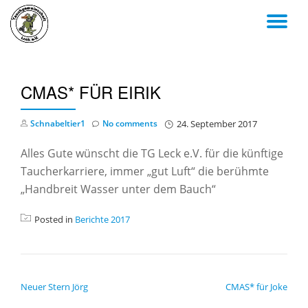
TO
Skip
to
NA
content
CMAS* FÜR EIRIK
Schnabeltier1
No comments
24. September 2017
Alles Gute wünscht die TG Leck e.V. für die künftige
Taucherkarriere, immer „gut Luft“ die berühmte
„Handbreit Wasser unter dem Bauch“
Posted in
Berichte 2017
BEITRAGSNAVIGATION
Neuer Stern Jörg
CMAS* für Joke