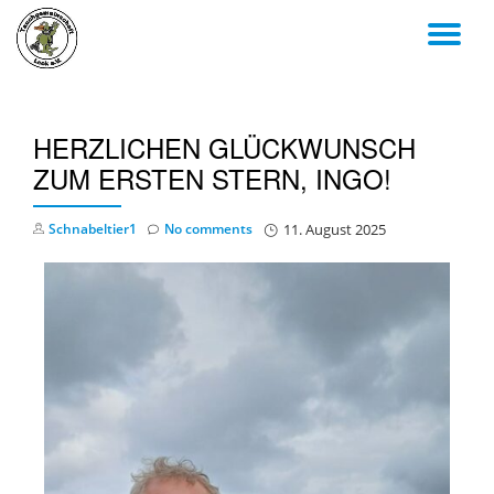
TO
Skip
to
NA
content
HERZLICHEN GLÜCKWUNSCH
ZUM ERSTEN STERN, INGO!
Schnabeltier1
No comments
11. August 2025