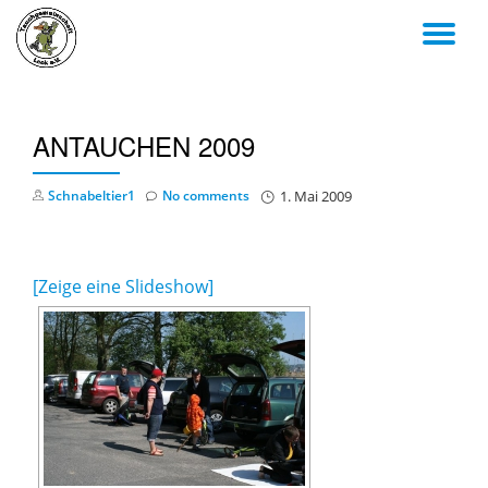
TO
Skip
to
NA
content
ANTAUCHEN 2009
Schnabeltier1
No comments
1. Mai 2009
[Zeige eine Slideshow]