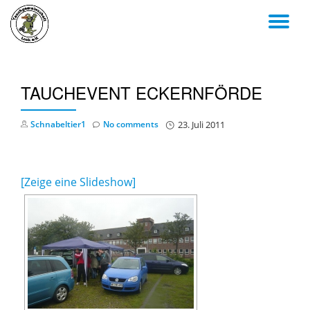
TO
Skip
to
NA
content
TAUCHEVENT ECKERNFÖRDE
Schnabeltier1
No comments
23. Juli 2011
[Zeige eine Slideshow]