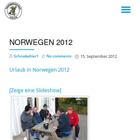
TO
Skip
to
NA
content
NORWEGEN 2012
Schnabeltier1
No comments
15. September 2012
Urlaub in Norwegen 2012
[Zeige eine Slideshow]