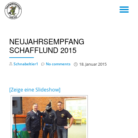
TO
Skip
to
NA
content
NEUJAHRSEMPFANG
SCHAFFLUND 2015
Schnabeltier1
No comments
18. Januar 2015
[Zeige eine Slideshow]