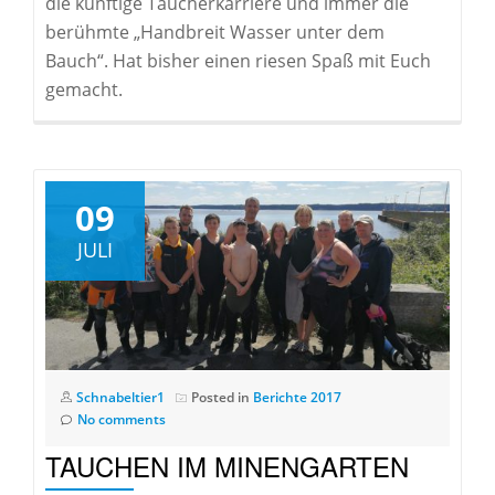
die künftige Taucherkarriere und immer die
berühmte „Handbreit Wasser unter dem
Bauch“. Hat bisher einen riesen Spaß mit Euch
gemacht.
09
JULI
Schnabeltier1
Posted in
Berichte 2017
No comments
TAUCHEN IM MINENGARTEN