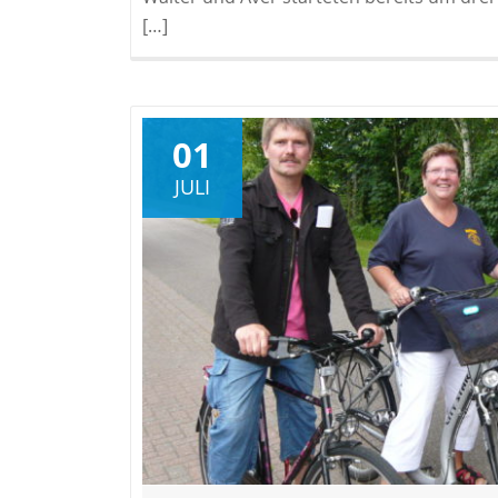
[…]
01
JULI