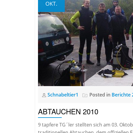
OKT.
Schnabeltier1
Posted in
Berichte 
ABTAUCHEN 2010
9 tapfere TG´ler stellten sich am 03. Okto
traditionellen Abtauchen, dem offiziellen